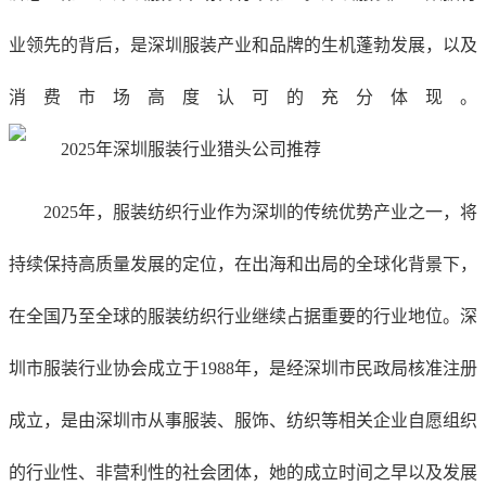
业领先
的背后，是深圳服装
产业和
品牌的
生机
蓬勃发展
，以及
消费
市场高度认可
的充分体现
。
2025年，服装纺织行业
作为深圳
的
传统优势产业
之一
，
将
持续保持
高质量
发展
的定位，
在出海和出局的全球化背景下，
在全国乃至
全球的
服装
纺织
行业
继续占据重要的行业地位
。深
圳市服装行业协会成立于
1988年，是经深圳市民政局核准注册
成立，是由深圳市从事服装、服饰、纺织等相关企业自愿组织
的行业性、非营利性的社会团体
，她的成立时间之早以及发展