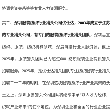
协调劳资关系等等专业人力资源服务。
其二、
深圳服装纺织行业猎头公司优仕达，
2003年成立
于江苏
的专业猎头公司
，
有专门的服装纺织行业
猎头团队
，
深耕垂直
纺织、服装、纺织机械
领域，深度链接行业人脉资源，
截止
2025年，服装猎头团队
已为超过
600+纺织服装
企业提供猎头
招聘服务。
2025年，
是优仕达猎头团队
专注纺织服装行业猎头
招聘二十二年的
时刻
，
在深圳这块服装纺织行业产业集聚的沃
土之上，深圳服装猎头公司团队
将继续秉承
“以人才为经纬，
织就产业未来”的
使命定位
，为
深圳
企业
和全国的行业企业
提