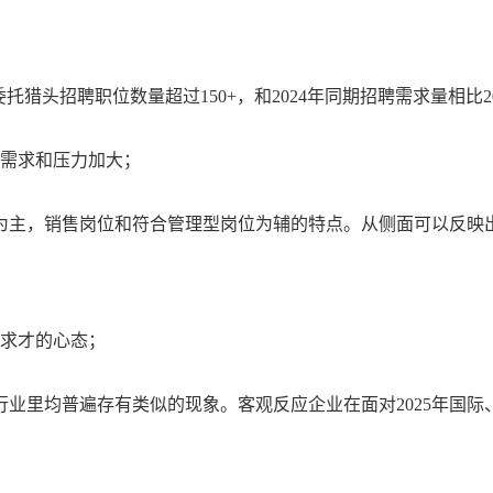
委托猎头招聘职位数量超过150+，和2024年同期招聘需求量相比
级需求和压力加大；
位为主，销售岗位和符合管理型岗位为辅的特点。从侧面可以反
慎求才的心态；
行业里均普遍存有类似的现象。客观反应企业在面对
2025年